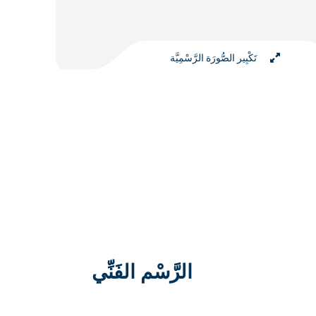
تَكْبِير الصُّورَة الرَّسْمِيَّة
الرَّسْم الفَنِّي