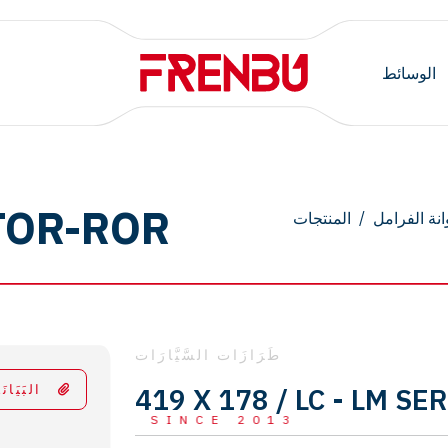
الوسائط
TOR-ROR
نة الفرامل
/
المنتجات
طَرَازَات السَّيَّارَات
419 X 178 / LC - LM SE
البَيَانَ
SINCE 2013