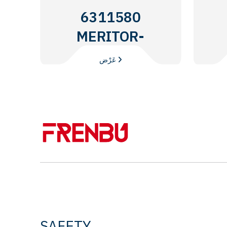
6311580
MERITOR-
ROR
عَرْض
SAFETY