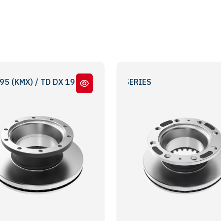
 TD DX 195
LM - TA SERİ - LM -