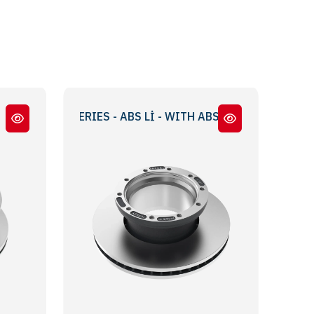
 TA SERIES - ABS Lİ - WITH ABS
LM - TM SERİ - LM - TM SERIES