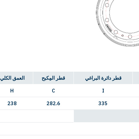
قطر دائرة البراغي
قطر المِكبح
العمق الكلي
H
C
I
238
282.6
335