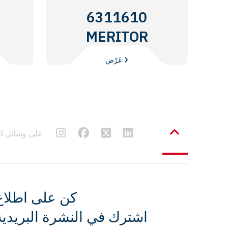
6311610
MERITOR
عَرْض
Frenbu على وسائل
كن على اطلاع
اشترك في النشرة البريدية