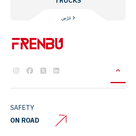
TRUCKS
عَرْض
SAFETY
ON ROAD