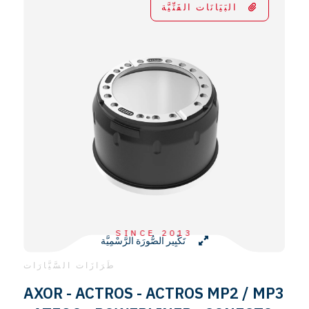
البَيَانَات الفَنِّيَّة
SINCE 2013
تَكْبِير الصُّورَة الرَّسْمِيَّة
طَرَازَات السَّيَّارَات
AXOR - ACTROS - ACTROS MP2 / MP3