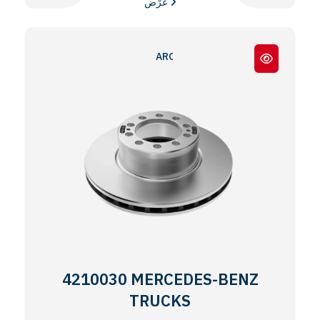
عَرْض
AROCS - ACTROS MP4 - MP5
4210030 MERCEDES-BENZ
TRUCKS