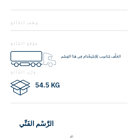
وَصْف المُنْتَج
مَوْقِع المُنْتَج
الخَلْف مُنَاسِب لِلاِسْتِخْدَام فِي هَذَا القِسْم
وَزْن المُنْتَج
54.5 KG
الرَّسْم الفَنِّي