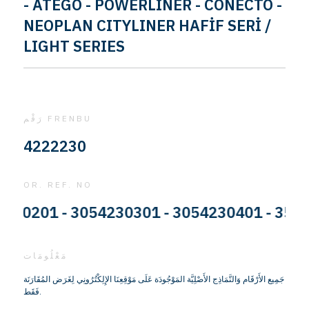
- ATEGO - POWERLINER - CONECTO -
NEOPLAN CITYLINER HAFİF SERİ /
LIGHT SERIES
رَقْم FRENBU
4222230
OR. REF. NO
201 - 3054230301 - 3054230401 - 355423
مَعْلُومَات
جَمِيع الأَرْقَام وَالنَّمَاذِج الأَصْلِيَّة المَوْجُودَة عَلَى مَوْقِعِنَا الإِلِكْتُرُونِي لِغَرَض المُقَارَنَة
فَقَط.