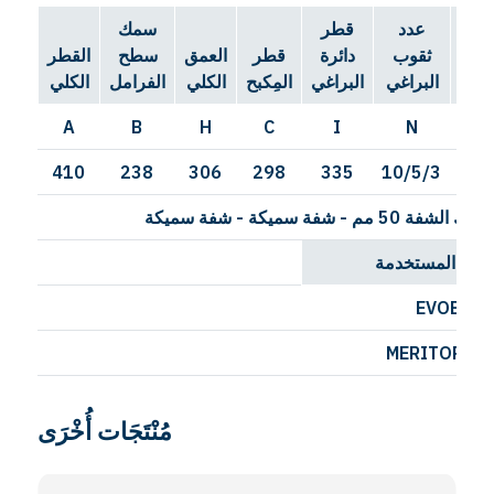
عدد
قطر
سمك
ثقوب
دائرة
قطر
العمق
سطح
القطر
اغي
البراغي
البراغي
المِكبح
الكلي
الفرامل
الكلي
A
B
H
C
I
N
410
238
306
298
335
10/5/3
23/
سُمك الشفة 50 مم - شفة سميكة - شفة سميكة
كبات المستخدمة
EVOBUS
MERITOR - 
مُنْتَجَات أُخْرَى