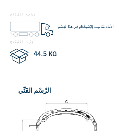
مَوْقِع المُنْتَج
الأَمَام مُنَاسِب لِلاِسْتِخْدَام فِي هَذَا القِسْم
وَزْن المُنْتَج
44.5 KG
الرَّسْم الفَنِّي