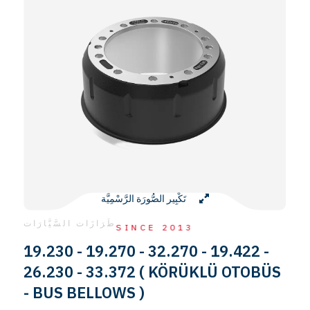
تَكْبِير الصُّورَة الرَّسْمِيَّة
طَرَازَات السَّيَّارَات
SINCE 2013
19.230 - 19.270 - 32.270 - 19.422 -
26.230 - 33.372 ( KÖRÜKLÜ OTOBÜS
- BUS BELLOWS )