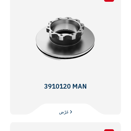
3910120 MAN
عَرْض