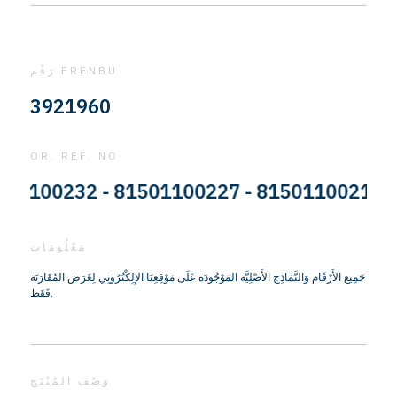
رَقْم FRENBU
3921960
OR. REF. NO
00232 - 81501100227 - 81501100214 - 81
مَعْلُومَات
جَمِيع الأَرْقَام وَالنَّمَاذِج الأَصْلِيَّة المَوْجُودَة عَلَى مَوْقِعِنَا الإِلِكْتُرُونِي لِغَرَض المُقَارَنَة
فَقَط.
وَصْف المُنْتَج