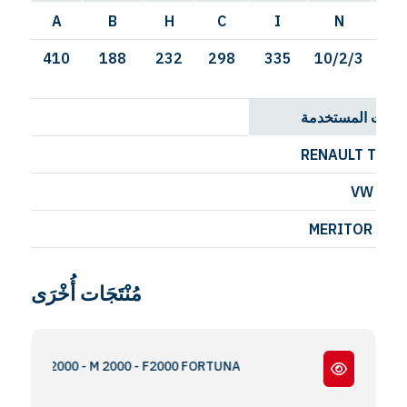
A
B
H
C
I
N
410
188
232
298
335
10/2/3
13F
ركبات المستخدمة
RENAULT TRUC
VW
MERITOR - R
مُنْتَجَات أُخْرَى
X S2000 - M 2000 - F2000 FORTUNA