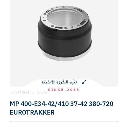
تَكْبِير الصُّورَة الرَّسْمِيَّة
SINCE 2013
طَرَازَات السَّيَّارَات
MP 400-E34-42/410 37-42 380-720
EUROTRAKKER