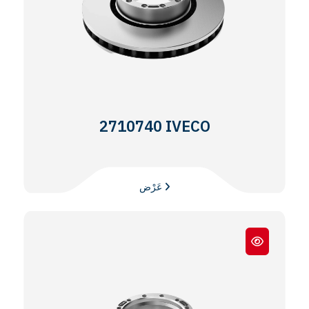
2710740 IVECO
عَرْض
STRALİS AD190 / S 30 AT 440 /