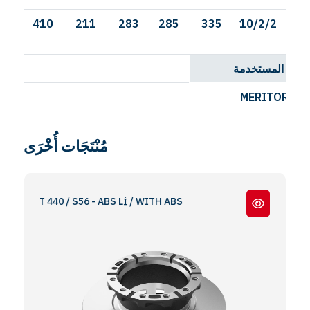
410
211
283
285
335
10/2/2
11H
كبات المستخدمة
MERITOR - R
مُنْتَجَات أُخْرَى
 AT 440 / S56 - ABS Lİ / WITH ABS