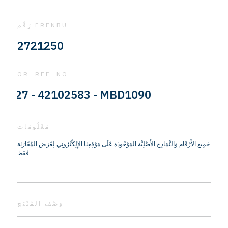
رَقْم FRENBU
2721250
OR. REF. NO
7 - 42102583 - MBD1090
مَعْلُومَات
جَمِيع الأَرْقَام وَالنَّمَاذِج الأَصْلِيَّة المَوْجُودَة عَلَى مَوْقِعِنَا الإِلِكْتُرُونِي لِغَرَض المُقَارَنَة
فَقَط.
وَصْف المُنْتَج