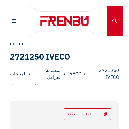
IVECO
2721250 IVECO
2721250
أسطوانة
/
IVECO
/
/
المنتجات
IVECO
الفرامل
البَيَانَات الفَنِّيَّة