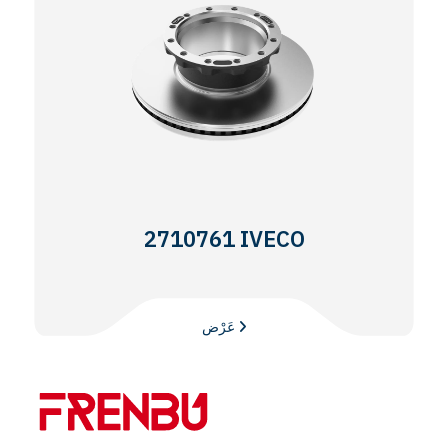
2710761 IVECO
عَرْض