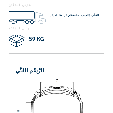
مَوْقِع المُنْتَج
الخَلْف مُنَاسِب لِلاِسْتِخْدَام فِي هَذَا القِسْم
وَزْن المُنْتَج
59 KG
الرَّسْم الفَنِّي