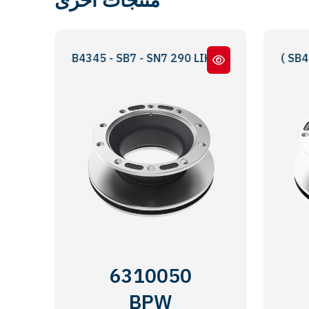
E SB4345 - SB7 - SN7 290 LIK DAR BOĞAZ
SKH SERİ - SKS SERIES ( SB4309 - SK
6310050
BPW