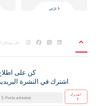
عَرْض
Frenbu على وسائل
كن على اطلاع
اشترك في النشرة البريدية
اشترك