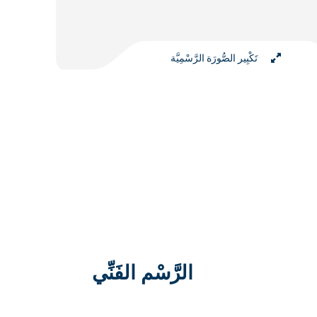
تَكْبِير الصُّورَة الرَّسْمِيَّة
الرَّسْم الفَنِّي