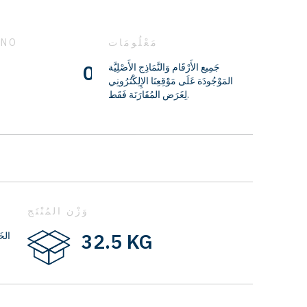
مَعْلُومَات
 NO
0310691100
جَمِيع الأَرْقَام وَالنَّمَاذِج الأَصْلِيَّة
المَوْجُودَة عَلَى مَوْقِعِنَا الإِلِكْتُرُونِي
لِغَرَض المُقَارَنَة فَقَط.
وَزْن المُنْتَج
32.5 KG
الخَ