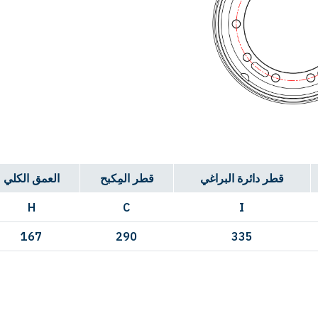
قطر دائرة البراغي
قطر المِكبح
العمق الكلي
H
C
I
167
290
335