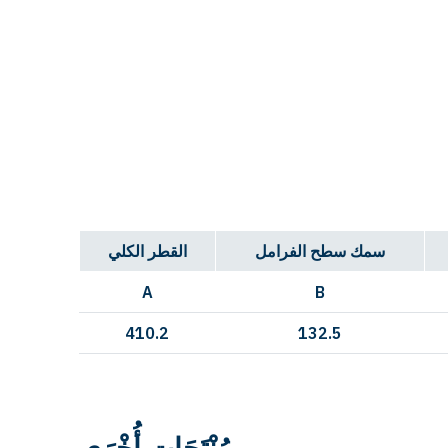
سمك سطح الفرامل
القطر الكلي
A
B
410.2
132.5
مُنْتَجَات أُخْرَى