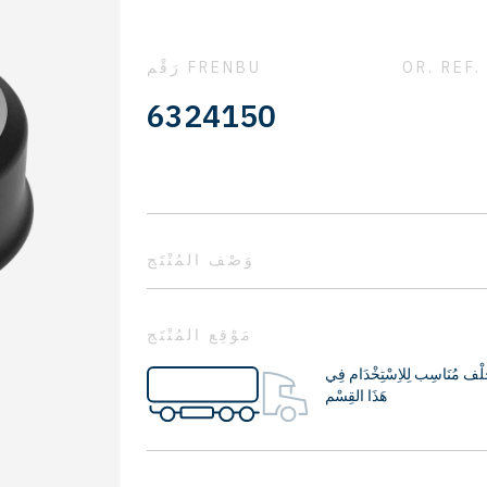
OR. REF.
رَقْم FRENBU
6324150
وَصْف المُنْتَج
مَوْقِع المُنْتَج
لْف مُنَاسِب لِلاِسْتِخْدَام فِي
هَذَا القِسْم