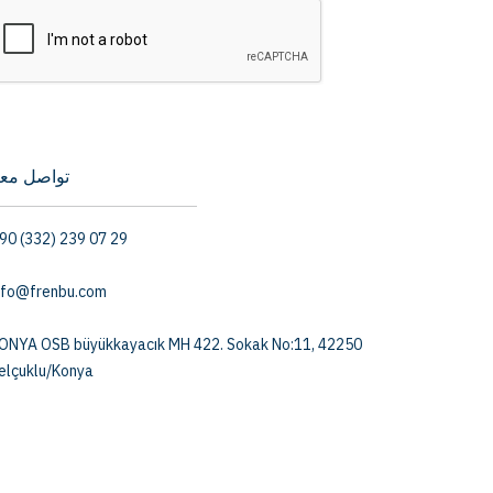
تواصل معن
90 (332) 239 07 29
nfo@frenbu.com
ONYA OSB büyükkayacık MH 422. Sokak No:11, 42250
elçuklu/Konya