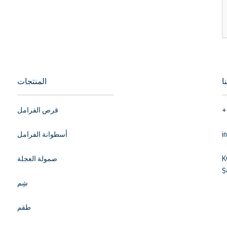
ا
المنتجات
+
قرص الفرامل
i
أسطوانة الفرامل
K
صمولة العجلة
S
شِم
طقم