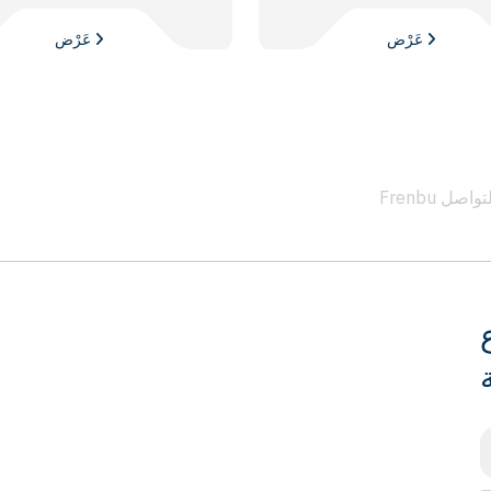
عَرْض
عَرْض
 التواصل