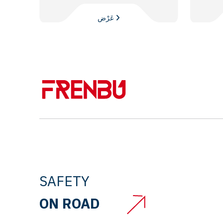
عَرْض
SAFETY
ON ROAD