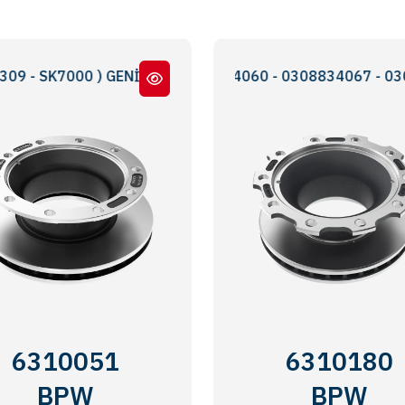
7000 ) GENİŞ BOĞAZ YENİ MODEL
0308834020 - 0308834060 - 0308834067 - 0308834040 
BPW KOGEL-SKH SE
6310051
6310180
BPW
BPW