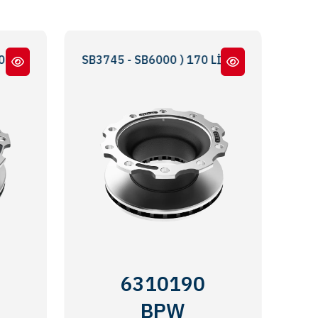
- 0308834047 - 0300224093 - MBR5061 - MBR5180
Rİ ( SB3745 - SB6000 ) 170 LİK DAR BOĞAZ - 170 NARR
6310190
BPW