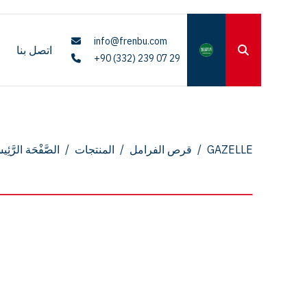
info@frenbu.com
اتصل بنا
+90 (332) 239 07 29
GAZELLE
/
قرص الفرامل
/
المنتجات
/
الصَّفْحَة الرَّئِيس